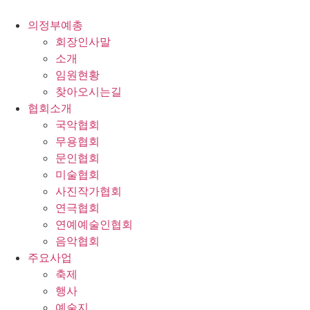
콘
텐
의정부예총
츠
회장인사말
로
소개
건
임원현황
너
찾아오시는길
뛰
협회소개
기
국악협회
무용협회
문인협회
미술협회
사진작가협회
연극협회
연예예술인협회
음악협회
주요사업
축제
행사
예술지