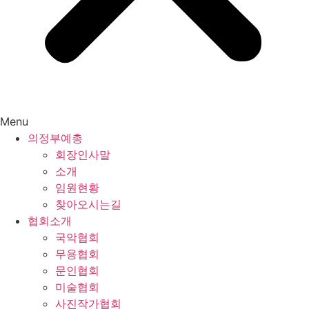
Menu
의정부예총
회장인사말
소개
임원현황
찾아오시는길
협회소개
국악협회
무용협회
문인협회
미술협회
사진작가협회