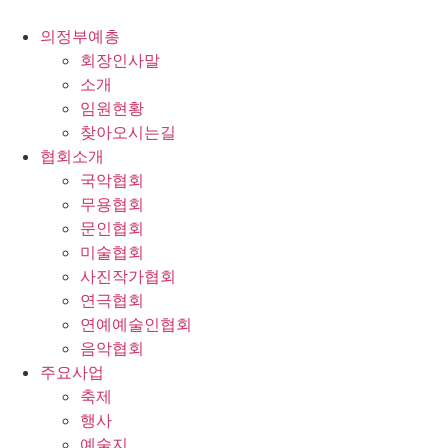
콘
텐
의정부예총
츠
회장인사말
로
소개
건
임원현황
너
찾아오시는길
뛰
협회소개
기
국악협회
무용협회
문인협회
미술협회
사진작가협회
연극협회
연예예술인협회
음악협회
주요사업
축제
행사
예술지