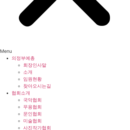
Menu
의정부예총
회장인사말
소개
임원현황
찾아오시는길
협회소개
국악협회
무용협회
문인협회
미술협회
사진작가협회