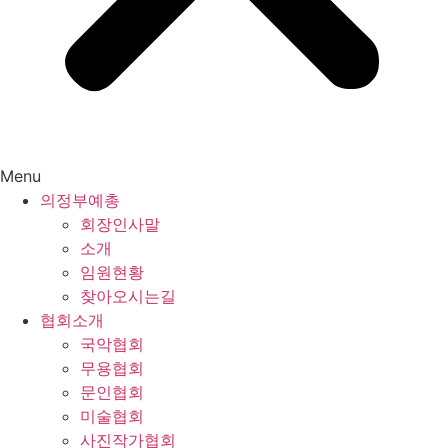
Menu
의정부예총
회장인사말
소개
임원현황
찾아오시는길
협회소개
국악협회
무용협회
문인협회
미술협회
사진작가협회