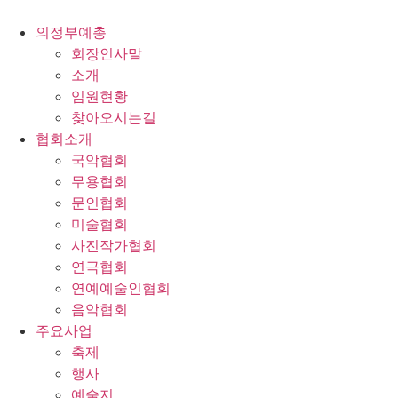
콘
텐
의정부예총
츠
회장인사말
로
소개
건
임원현황
너
찾아오시는길
뛰
협회소개
기
국악협회
무용협회
문인협회
미술협회
사진작가협회
연극협회
연예예술인협회
음악협회
주요사업
축제
행사
예술지