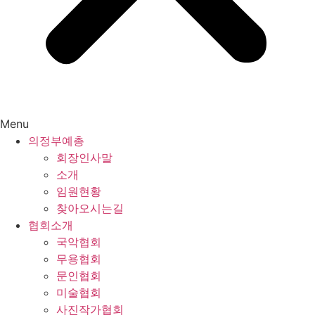
Menu
의정부예총
회장인사말
소개
임원현황
찾아오시는길
협회소개
국악협회
무용협회
문인협회
미술협회
사진작가협회