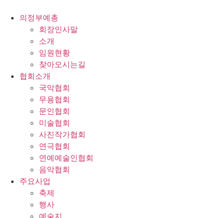
콘
텐
의정부예총
츠
회장인사말
로
소개
건
임원현황
너
찾아오시는길
뛰
협회소개
기
국악협회
무용협회
문인협회
미술협회
사진작가협회
연극협회
연예예술인협회
음악협회
주요사업
축제
행사
예술지