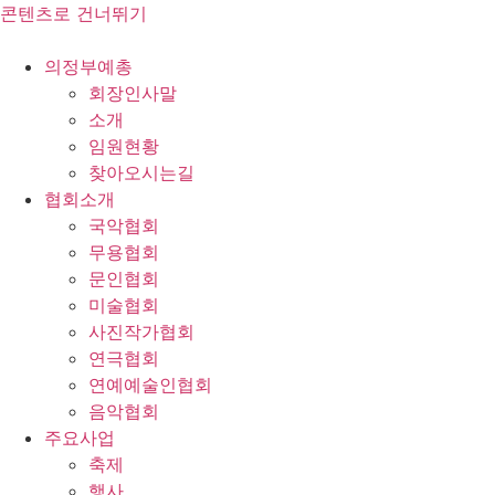
콘텐츠로 건너뛰기
의정부예총
회장인사말
소개
임원현황
찾아오시는길
협회소개
국악협회
무용협회
문인협회
미술협회
사진작가협회
연극협회
연예예술인협회
음악협회
주요사업
축제
행사