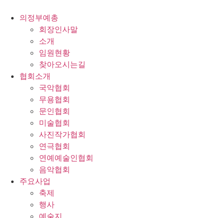
콘
텐
의정부예총
츠
회장인사말
로
소개
건
임원현황
너
찾아오시는길
뛰
협회소개
기
국악협회
무용협회
문인협회
미술협회
사진작가협회
연극협회
연예예술인협회
음악협회
주요사업
축제
행사
예술지