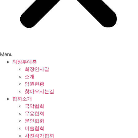
Menu
의정부예총
회장인사말
소개
임원현황
찾아오시는길
협회소개
국악협회
무용협회
문인협회
미술협회
사진작가협회