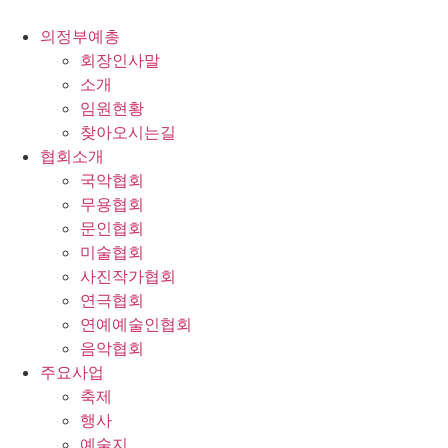
콘
텐
의정부예총
츠
회장인사말
로
소개
건
임원현황
너
찾아오시는길
뛰
협회소개
기
국악협회
무용협회
문인협회
미술협회
사진작가협회
연극협회
연예예술인협회
음악협회
주요사업
축제
행사
예술지