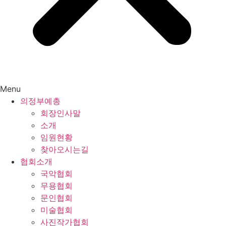
Menu
의정부예총
회장인사말
소개
임원현황
찾아오시는길
협회소개
국악협회
무용협회
문인협회
미술협회
사진작가협회