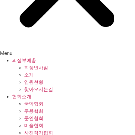
Menu
의정부예총
회장인사말
소개
임원현황
찾아오시는길
협회소개
국악협회
무용협회
문인협회
미술협회
사진작가협회