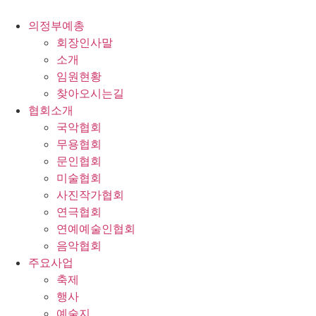
콘
텐
의정부예총
츠
회장인사말
로
소개
건
임원현황
너
찾아오시는길
뛰
협회소개
기
국악협회
무용협회
문인협회
미술협회
사진작가협회
연극협회
연예예술인협회
음악협회
주요사업
축제
행사
예술지