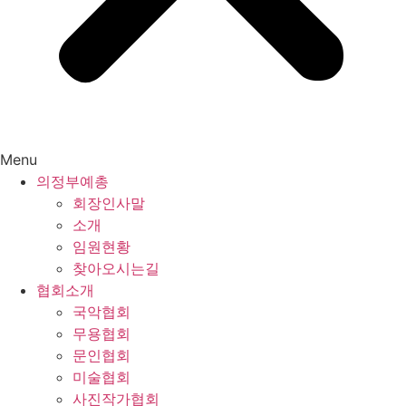
Menu
의정부예총
회장인사말
소개
임원현황
찾아오시는길
협회소개
국악협회
무용협회
문인협회
미술협회
사진작가협회