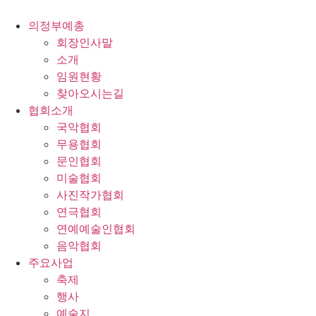
콘
텐
의정부예총
츠
회장인사말
로
소개
건
임원현황
너
찾아오시는길
뛰
협회소개
기
국악협회
무용협회
문인협회
미술협회
사진작가협회
연극협회
연예예술인협회
음악협회
주요사업
축제
행사
예술지