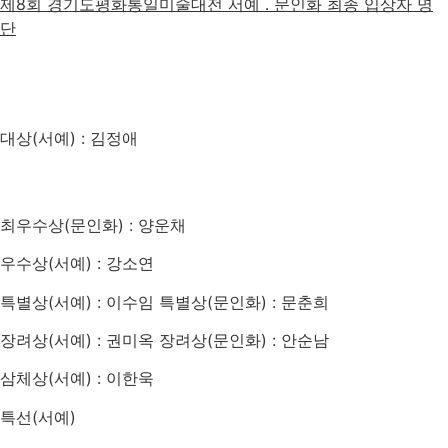
제8회 경기도평화통일미술대전 서예 ․ 문인화 최종 입상자 명
단
대상(서예)
: 김정애
최우수상(문인화)
: 양운채
우수상(서예)
: 강소연
특별상(서예)
: 이수임
특별상(문인화)
: 문춘희
장려상(서예)
: 권미옥
장려상(문인화)
: 안순남
삼체상(서예)
: 이한욱
특선(서예)