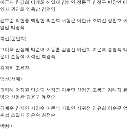
이군자 한경희 이계희 신일재 김혜연 정동균 김정구 변창언 배
영자 권인희 임옥남 김덕임
윤효준 박현중 백창현 박순희 서형근 이한규 조예진 정찬호 이
영임 박영숙
특선(문인화)
고미숙 안정애 박순녀 이동훈 김영선 이선희 여은숙 송병숙 백
운미 손동석 이석진 최경숙
김경희 조은진
입선(서예)
권혁례 어정원 안승덕 서창연 이무연 신정연 조봉구 김태정 유
영종 신동완 강윤구 유춘순
김예순 김지연 서명수 이문식 이필연 서귀정 안유희 허순무 엄
춘섭 조일제 진은숙 최정순
박형미