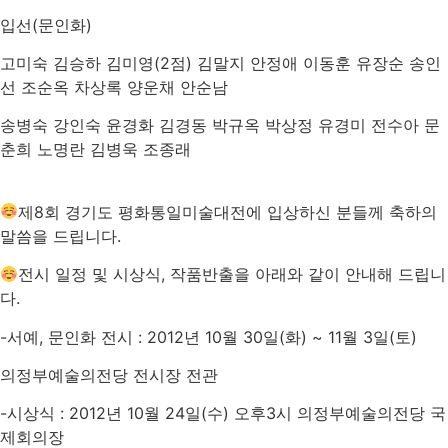
입선(문인화)
고미숙 김승하 김미영
(2점)
김말지 안정애 이동훈 유장순 송인
선 조순옥 차상록 양운채 안순남
송병숙 강인숙 윤경화 김경동 박규옥 박상정 유경미 전수아 문
춘희 노명란 김병욱 조종래
제8회 경기도 평화통일미술대전에 입상하신 분들께 축하의
말씀을 드립니다.
전시 일정 및 시상식, 작품반출을 아래와 같이 안내해 드립니
다.
-서예, 문인화 전시 : 2012년 10월 30일(화) ~ 11월 3일(토)
의정부예술의전당 전시장 전관
-시상식 : 2012년 10월 24일(수) 오후3시 의정부예술의전당 국
제회의장