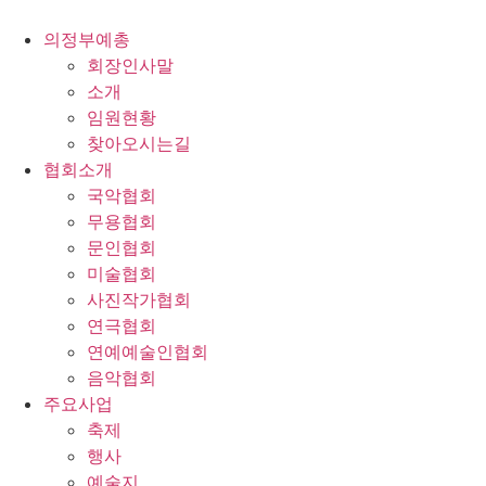
콘
텐
의정부예총
츠
회장인사말
로
소개
건
임원현황
너
찾아오시는길
뛰
협회소개
기
국악협회
무용협회
문인협회
미술협회
사진작가협회
연극협회
연예예술인협회
음악협회
주요사업
축제
행사
예술지