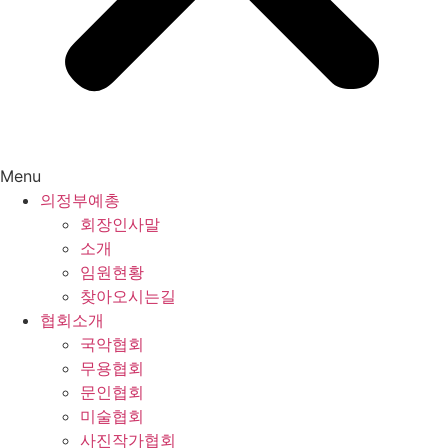
Menu
의정부예총
회장인사말
소개
임원현황
찾아오시는길
협회소개
국악협회
무용협회
문인협회
미술협회
사진작가협회