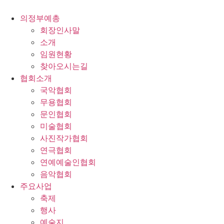
콘
텐
의정부예총
츠
회장인사말
로
소개
건
임원현황
너
찾아오시는길
뛰
협회소개
기
국악협회
무용협회
문인협회
미술협회
사진작가협회
연극협회
연예예술인협회
음악협회
주요사업
축제
행사
예술지