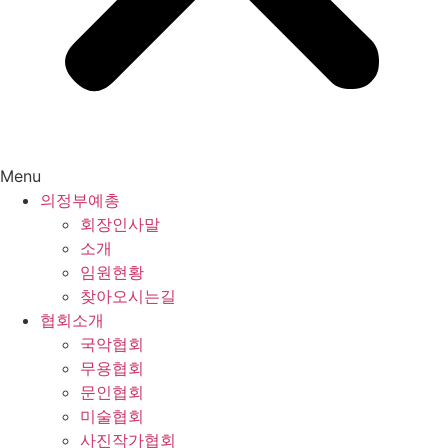
Menu
의정부예총
회장인사말
소개
임원현황
찾아오시는길
협회소개
국악협회
무용협회
문인협회
미술협회
사진작가협회