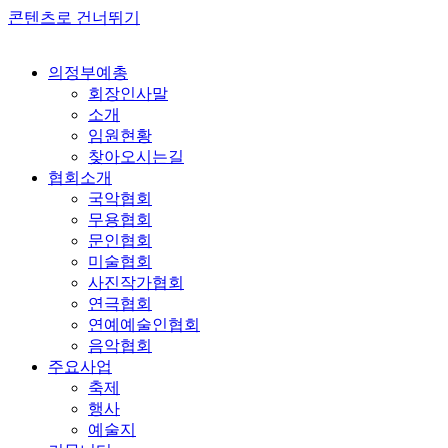
콘텐츠로 건너뛰기
의정부예총
회장인사말
소개
임원현황
찾아오시는길
협회소개
국악협회
무용협회
문인협회
미술협회
사진작가협회
연극협회
연예예술인협회
음악협회
주요사업
축제
행사
예술지