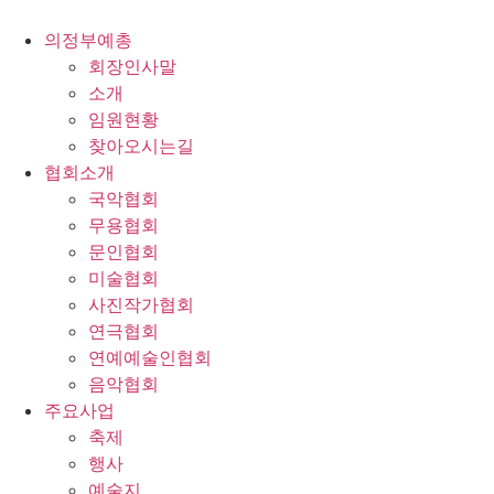
콘
텐
의정부예총
츠
회장인사말
로
소개
건
임원현황
너
찾아오시는길
뛰
협회소개
기
국악협회
무용협회
문인협회
미술협회
사진작가협회
연극협회
연예예술인협회
음악협회
주요사업
축제
행사
예술지