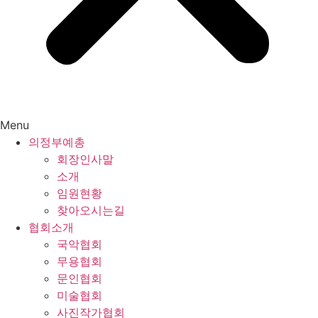
Menu
의정부예총
회장인사말
소개
임원현황
찾아오시는길
협회소개
국악협회
무용협회
문인협회
미술협회
사진작가협회