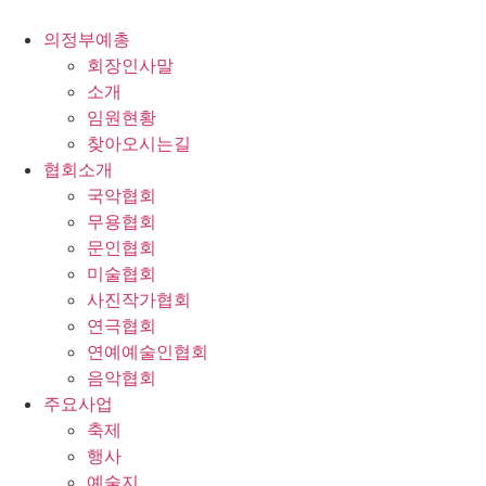
콘
텐
의정부예총
츠
회장인사말
로
소개
건
임원현황
너
찾아오시는길
뛰
협회소개
기
국악협회
무용협회
문인협회
미술협회
사진작가협회
연극협회
연예예술인협회
음악협회
주요사업
축제
행사
예술지