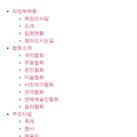
콘
텐
의정부예총
츠
회장인사말
로
소개
건
임원현황
너
찾아오시는길
뛰
협회소개
기
국악협회
무용협회
문인협회
미술협회
사진작가협회
연극협회
연예예술인협회
음악협회
주요사업
축제
행사
예술지