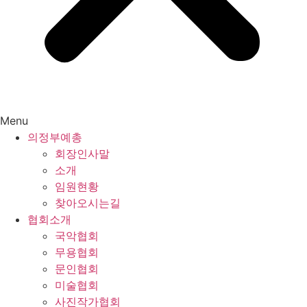
Menu
의정부예총
회장인사말
소개
임원현황
찾아오시는길
협회소개
국악협회
무용협회
문인협회
미술협회
사진작가협회